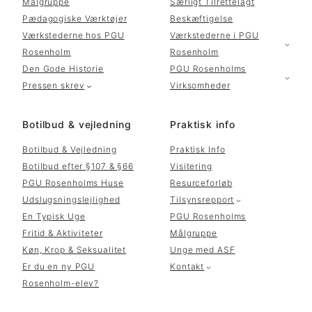
Målgruppe
Særligt Tilrettelagt
Pædagogiske Værktøjer
Beskæftigelse
Værkstederne hos PGU
Værkstederne i PGU
Rosenholm
Rosenholm
Den Gode Historie
PGU Rosenholms
Pressen skrev
Virksomheder
Botilbud & vejledning
Praktisk info
Botilbud & Vejledning
Praktisk Info
Botilbud efter §107 & §66
Visitering
PGU Rosenholms Huse
Resurceforløb
Udslugsningslejlighed
Tilsynsrepport
En Typisk Uge
PGU Rosenholms
Fritid & Aktiviteter
Målgruppe
Køn, Krop & Seksualitet
Unge med ASF
Er du en ny PGU
Kontakt
Rosenholm-elev?