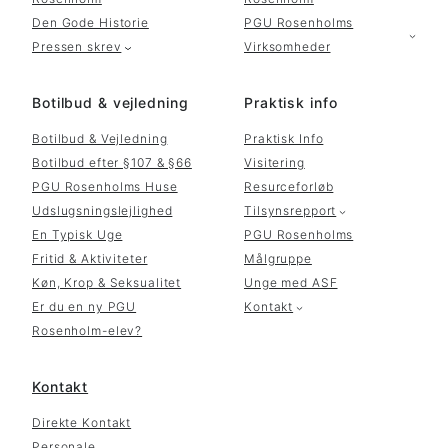
Den Gode Historie
PGU Rosenholms
Pressen skrev
Virksomheder
Botilbud & vejledning
Praktisk info
Botilbud & Vejledning
Praktisk Info
Botilbud efter §107 & §66
Visitering
PGU Rosenholms Huse
Resurceforløb
Udslugsningslejlighed
Tilsynsrepport
En Typisk Uge
PGU Rosenholms
Fritid & Aktiviteter
Målgruppe
Køn, Krop & Seksualitet
Unge med ASF
Er du en ny PGU
Kontakt
Rosenholm-elev?
Kontakt
Direkte Kontakt
Personale