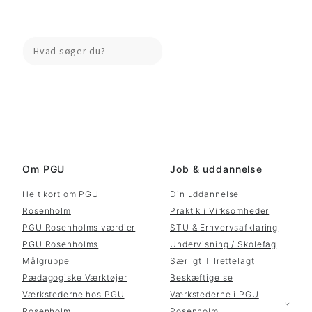
Search
Om PGU
Job & uddannelse
Helt kort om PGU
Din uddannelse
Rosenholm
Praktik i Virksomheder
PGU Rosenholms værdier
STU & Erhvervsafklaring
PGU Rosenholms
Undervisning / Skolefag
Målgruppe
Særligt Tilrettelagt
Pædagogiske Værktøjer
Beskæftigelse
Værkstederne hos PGU
Værkstederne i PGU
Rosenholm
Rosenholm