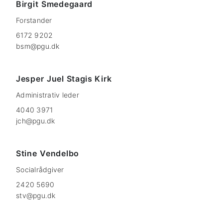
Birgit
Smedegaard
Forstander
6172 9202
bsm@pgu.dk
Jesper
Juel Stagis Kirk
Administrativ leder
4040 3971
jch@pgu.dk
Stine
Vendelbo
Socialrådgiver
2420 5690
stv@pgu.dk