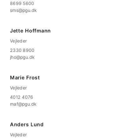
8699 5600
sms@pgu.dk
Jette
Hoffmann
Vejleder
2330 8900
jho@pgu.dk
Marie
Frost
Vejleder
4012 4076
maf@pgu.dk
Anders
Lund
Vejleder