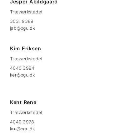
Jesper
Abildgaard
Træværkstedet
3031 9389
jab@pgu.dk
Kim
Eriksen
Træværkstedet
4040 3994
ker@pgu.dk
Kent
Rene
Træværkstedet
4040 3978
kre@pgu.dk