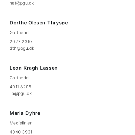
nat@pgu.dk
Dorthe Olesen
Thrysøe
Gartneriet
2027 2310
dth@pgu.dk
Leon Kragh
Lassen
Gartneriet
4011 3208
lla@pgu.dk
Maria
Dyhre
Medielinjen
4040 3961