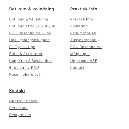
Botilbud & vejledning
Praktisk info
Botilbud & Vejledning
Praktisk Info
Botilbud efter §107 & §66
Visitering
PGU Rosenholms Huse
Resurceforløb
Udslugsningslejlighed
Tilsynsrepport
En Typisk Uge
PGU Rosenholms
Fritid & Aktiviteter
Målgruppe
Køn, Krop & Seksualitet
Unge med ASF
Er du en ny PGU
Kontakt
Rosenholm-elev?
Kontakt
Direkte Kontakt
Personale
Bestyrelsen