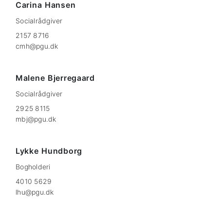
Carina
Hansen
Socialrådgiver
2157 8716
cmh@pgu.dk
Malene
Bjerregaard
Socialrådgiver
2925 8115
mbj@pgu.dk
Lykke
Hundborg
Bogholderi
4010 5629
lhu@pgu.dk