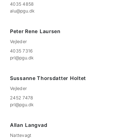
4035 4858
alu@pgu.dk
Peter Rene
Laursen
Vejleder
4035 7316
prl@pgu.dk
Sussanne Thorsdatter
Holtet
Vejleder
2452 7478
prl@pgu.dk
Allan
Langvad
Nattevagt