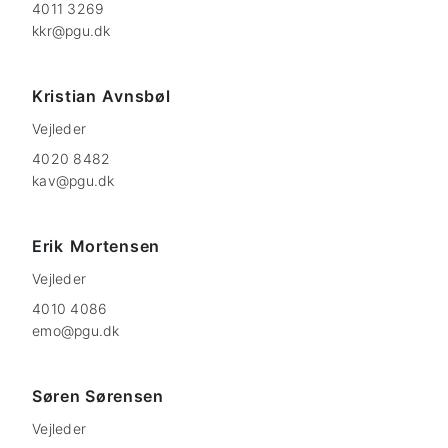
4011 3269
kkr@pgu.dk
Kristian
Avnsbøl
Vejleder
4020 8482
kav@pgu.dk
Erik
Mortensen
Vejleder
4010 4086
emo@pgu.dk
Søren Sørensen
Vejleder