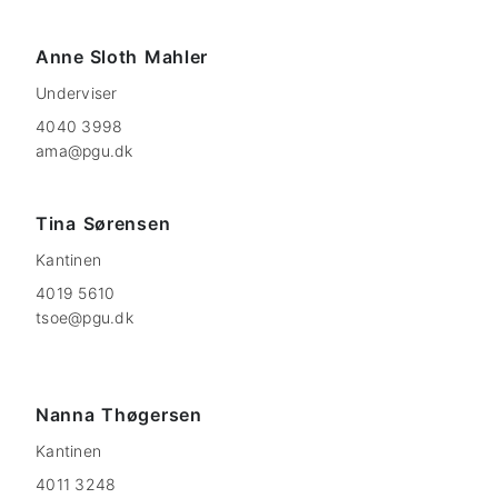
Anne Sloth
Mahler
Underviser
4040 3998
ama@pgu.dk
Tina
Sørensen
Kantinen
4019 5610
tsoe@pgu.dk
Nanna
Thøgersen
Kantinen
4011 3248