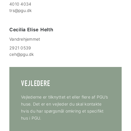
4010 4034
trs@pgu.dk
Cecilia Elise
Helth
Vandrehjemmet
2921 0539
ceh@pgu.dk
VEJLEDERE
Vejlederne er tilknyttet et eller flere af PGU’s
huse. Det er en vejleder du skal kontakte
hvis du har spørgsmål omkring et specifikt
hus i PGU.