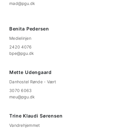
mad@pgu.dk
Benita
Pedersen
Medielinjen
2420 4076
bpe@pgu.dk
Mette
Udengaard
Danhostel Rønde - Vært
3070 6063
meu@pgu.dk
Trine Klaudi
Sørensen
Vandrehjemmet