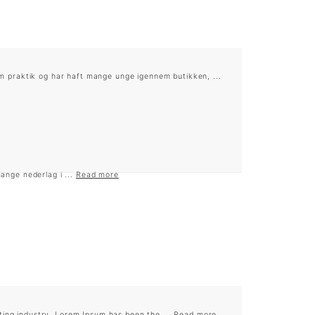
praktik og har haft mange unge igennem butikken, ...
ange nederlag i ...
Read more
ting industry. Lorem Ipsum has been the ...
Read more