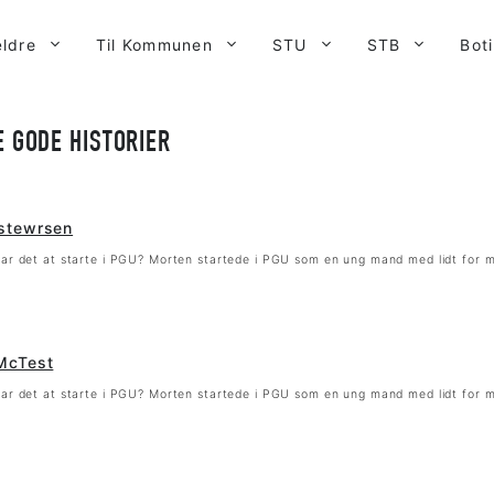
ældre
Til Kommunen
STU
STB
Bot
E GODE HISTORIER
stewrsen
ar det at starte i PGU? Morten startede i PGU som en ung mand med lidt for m
McTest
ar det at starte i PGU? Morten startede i PGU som en ung mand med lidt for m