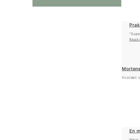
Prak
”Supe
Read 
Mortens
Hvordan v
En m
What 