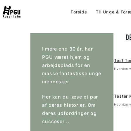
Skip
to
Forside
Til Unge & For
content
D
I mere end 30 år, har
PGU været hjem og
Test Te
arbejdsplads for en
Hvordan v
masse fantastiske unge
mennesker.
Tester 
Her kan du læse et par
af deres historier. Om
Hvordan v
deres udfordringer og
succeser...