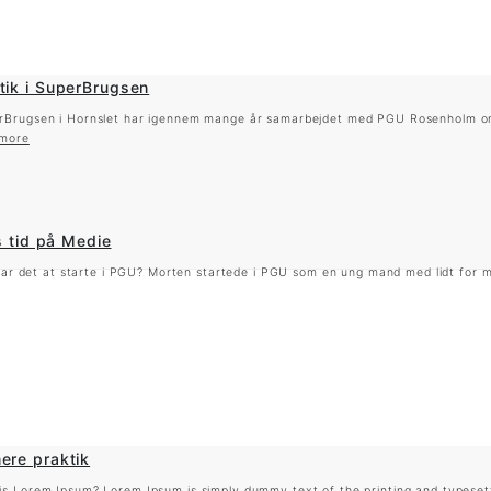
tik i SuperBrugsen
rBrugsen i Hornslet har igennem mange år samarbejdet med PGU Rosenholm om 
more
 tid på Medie
ar det at starte i PGU? Morten startede i PGU som en ung mand med lidt for m
ere praktik
is Lorem Ipsum? Lorem Ipsum is simply dummy text of the printing and typeset