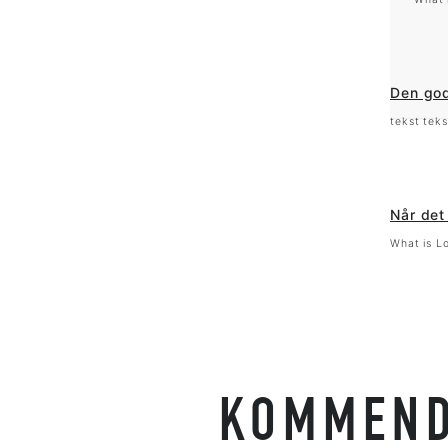
Den god
tekst teks
Når det
What is L
KOMMEND