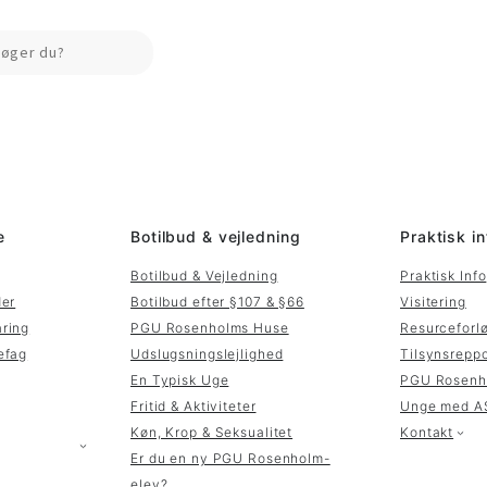
Search
e
Botilbud & vejledning
Praktisk in
Botilbud & Vejledning
Praktisk Info
der
Botilbud efter §107 & §66
Visitering
aring
PGU Rosenholms Huse
Resurceforl
efag
Udslugsningslejlighed
Tilsynsreppo
En Typisk Uge
PGU Rosenh
Fritid & Aktiviteter
Unge med A
Køn, Krop & Seksualitet
Kontakt
Er du en ny PGU Rosenholm-
elev?