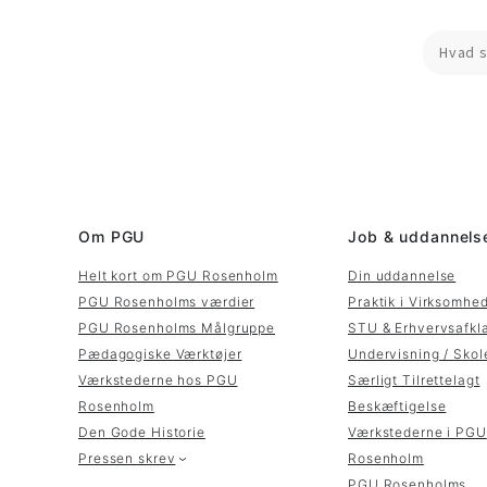
Om PGU
Job & uddannels
Helt kort om PGU Rosenholm
Din uddannelse
PGU Rosenholms værdier
Praktik i Virksomhe
PGU Rosenholms Målgruppe
STU & Erhvervsafkl
Pædagogiske Værktøjer
Undervisning / Skol
Værkstederne hos PGU
Særligt Tilrettelagt
Rosenholm
Beskæftigelse
Den Gode Historie
Værkstederne i PGU
Pressen skrev
Rosenholm
PGU Rosenholms