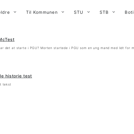
ældre
Til Kommunen
STU
STB
Bot
McTest
ar det at starte i PGU? Morten startede i PGU som en ung mand med lidt for m
e historie test
t tekst