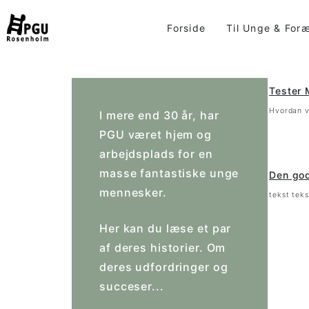
Skip
to
Forside
Til Unge & For
content
Tester 
Hvordan v
I mere end 30 år, har
PGU været hjem og
arbejdsplads for en
masse fantastiske unge
Den god
mennesker.
tekst teks
Her kan du læse et par
af deres historier. Om
deres udfordringer og
succeser...