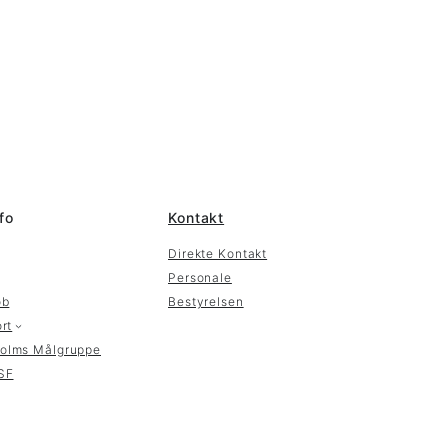
fo
Kontakt
Direkte Kontakt
Personale
øb
Bestyrelsen
rt
olms Målgruppe
SF